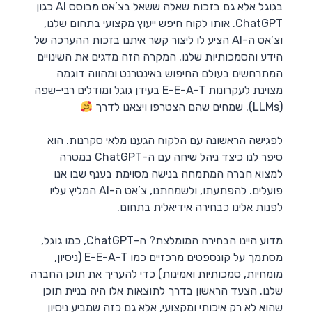
בגוגל אלא גם בזכות שאלה ששאל בצ’אט מבוסס AI כגון
ChatGPT. אותו לקוח חיפש ייעוץ מקצועי בתחום שלנו,
וצ’אט ה-AI הציע לו ליצור קשר איתנו בזכות ההערכה של
הידע והסמכותיות שלנו. המקרה הזה מדגים את השינויים
המתרחשים בעולם החיפוש באינטרנט ומהווה דוגמה
מצוינת לעקרונות E-E-A-T בעידן גוגל ומודלים רבי-שפה
(LLMs). שמחים שהם הצטרפו ויצאנו לדרך
לפגישה הראשונה עם הלקוח הגענו מלאי סקרנות. הוא
סיפר לנו כיצד ניהל שיחה עם ה-ChatGPT במטרה
למצוא חברה המתמחה בנישה מסוימת בענף שבו אנו
פועלים. להפתעתו, ולשמחתנו, צ’אט ה-AI המליץ עליו
לפנות אלינו כבחירה אידיאלית בתחום.
מדוע היינו הבחירה המומלצת? ה-ChatGPT, כמו גוגל,
מסתמך על קונספטים מרכזיים כמו E-E-A-T (ניסיון,
מומחיות, סמכותיות ואמינות) כדי להעריך את תוכן החברה
שלנו. הצעד הראשון בדרך לתוצאות אלו היה בניית תוכן
שהוא לא רק איכותי ומקצועי, אלא גם כזה שמביע ניסיון