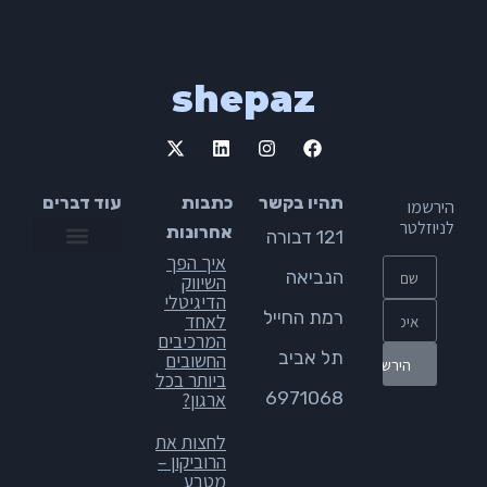
shepaz
תהיו בקשר
כתבות
עוד דברים
הירשמו
לניוזלטר
אחרונות
121 דבורה
איך הפך
תקנון אתר
הצהרת נגישות
מדיניות פרטיות
הנביאה
השיווק
הדיגיטלי
רמת החייל
לאחד
המרכיבים
תל אביב
החשובים
ביותר בכל
6971068
ארגון?
לחצות את
הרוביקון –
מטבע