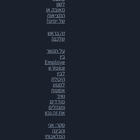
לשון
מאובק או
המציאות
של ימינו?
זה בראש
שלכם!
על הקשר
בין
Employe
e Voice
לבין
היכולת
למנוע
אסונות
ואיך
מודדים
ומנהלים
את זה נכון
סקר: אני
והבינה
המלאכותי