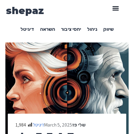
shepaz
שיווק
ניהול
יחסי ציבור
השראה
דיגיטל
March 5, 2025
דיגיטל
1,984
שלי פז