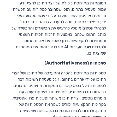
המומחיות מתייחסת ליכולת של יוצר התוכן להציג ידע
עמוק ומעמיק בתחום. תוכן שמחובר למקורות עם הכשרה
פורמלית או ניסיון עשיר ומועבר על ידי אנשי מקצוע בעלי
ידע ספציפי בתחום, זוכה להערכה גבוהה יותר בגוגל.
למנהלי עסקים מומלץ להדגיש את הכישורים וההכשרה של
כותבי התוכן שלהם. באמצעות תרבות הפיתוח העצמי
והמחויבות למקצועיות, ניתן לשפר את איכות התוכן
ולהבטיח שגם מערכות AI תוכלנה לזהות את המומחיות
שמוצגת בו.
סמכותיות (Authoritativeness)
סמכותיות מתייחסת להכרה וההערכה של התוכן ושל יוצרי
התוכן על ידי אחרים בתחום. גוגל מעניקה חשיבות רבה
לסמכותיות על בסיס קישורים ממקורות מהימנים, אזכורים
ברשתות חברתיות וביקורות חיוביות. שיתוף פעולה עם
מומחים נוספים, יצירת תוכן משותף ופעילות פרו-אקטיבית
בקהילות המקצועיות יכולים לשפר את הסמכותיות של
התוכן, ולתרום לבניית מוניטין ברמה גבוהה שמעצימה
חיפושים נוספים גם בתחום ה-AI.