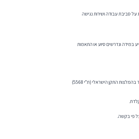
על סביבת עבודה ושירות נגישה
יע במידה ונדרשים סיוע או התאמות
אתר shepaz עומד בדרישות תקנות שוויון זכויות לאנשים עם מוגבלות (התאמות נגישות לשירות), התשע”ג – 2013, ועומד בהמלצות התקן הישראלי (ת”י 5568)