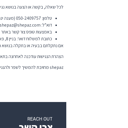
לכל שאלה, בקשה או הצעה בנושא נגישות 
טלפון: 050-2409757 (מענה ינתן בשעות הפעילות של המשרד)
דוא”ל:
shepaz@shepaz.com
באמצעות טופס צור קשר באתר
כתובת למשלוח דואר: בניין 8, פארק עתידים, רחוב דבורה הנביאה 121, תל אביב, מיקוד 6944038.
אם נתקלתם בבעיה או בתקלה בנושא הנ
הצהרת הנגישות עודכנה לאחרונה בתאריך:
shepaz מחויבת להמשיך לשפר ולהנגיש את שירותיה וסביבת העבודה לכולם.
REACH OUT
צרו קשר