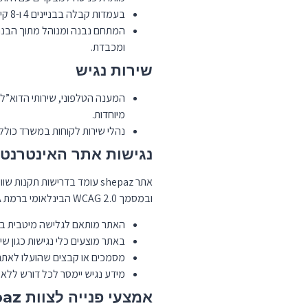
בעמדות קבלה בבניינים 4 ו-8 קיימות מערכות עזר לשמיעה – לולאת השראה.
המתחם נבנה ומנוהל מתוך הבנה 
ומכבדת.
שירות נגיש
המענה הטלפוני, שירותי הדוא”ל 
מיוחדות.
נהלי שירות לקוחות במשרד כולל
נגישות אתר האינטרנט
ובמסמך WCAG 2.0 הבינלאומי ברמת AA.
האתר מותאם לגלישה מיטבית באמצעות תוכנות קורא
באתר מוצעים כלי נגישות כגון שינו
מסמכים או קבצים שהועלו לאתר לפני ינואר 2023 עלולים להיות לא נגישים במלואם – נש
מידע נגיש יימסר לכל דורש ללא 
אמצעי פנייה לצוות shepaz