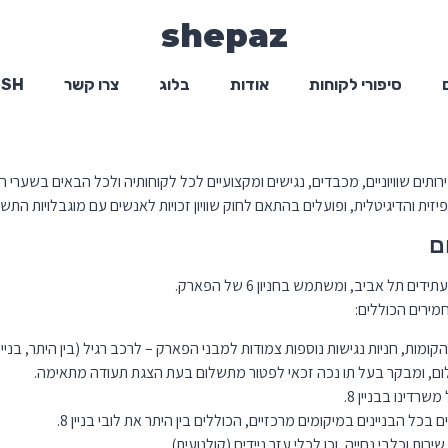
shepaz
סיפורי לקוחות
אודות
בלוג
צרו קשר
ISH
ק שירותים שוויוניים, מכבדים, נגישים ומקצועיים לכל לקוחותיה ולכל הבאים בשער
טלית, ופועלים בהתאם לחוק שוויון זכויות לאנשים עם מוגבלויות התשנ”ח-1998 ולתקנות הנגזרות 
ם
מירים הכוללים:
שרדינו בבניין 8.
ם בכל הבניינים במיקומים מרכזיים, הכוללים בין היתר את לובי בניין 8.
ות וכלבי נחייה, וכן לכלי עזר ניידים (קולנועית).