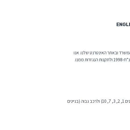
content
ENGL
י המשרד ובאתר האינטרנט שלנו. אנו
ממנו.
חניות נכים נגישות בחניון 6, בכל הקומות, חניות נגישות נוספות צמודות למבני הפארק – לרכב רגיל (בין היתר, בניינים 1, 2, 3, 7, 10) ולרכב גבוה (בניינים