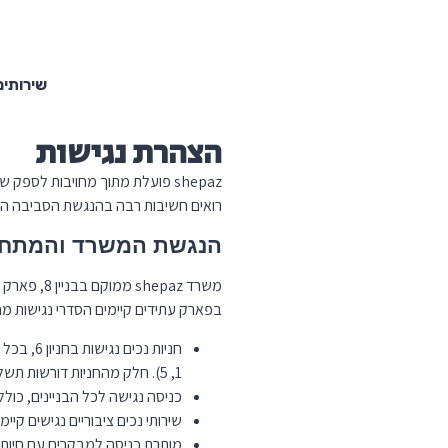
שירותים
הצהרת נגישות
shepaz פועלת מתוך מחויבות לספ
רואים חשיבות רבה בהנגשת הסביבה הפיזית והדיגי
הנגשת המשרד והמתח
משרד shepaz ממוקם בבניין 8, פארק עתידים תל אביב, ומשתמש בחניון 6 של הפארק.
בפארק עתידים קיימים הסדרי נגישות מח
1, 5). חלק מהחניות דורשות תשלום, ומבקר בעל תו נכה זכאי לפטור מתשלום בעת הצגת תעודה מתאימה.
כניסה נגישה לכל הבניינים, כולל מ
שירותי נכים ציבוריים נגישים קיימי
מותרת כניסה למבקרים עם חיות שיר