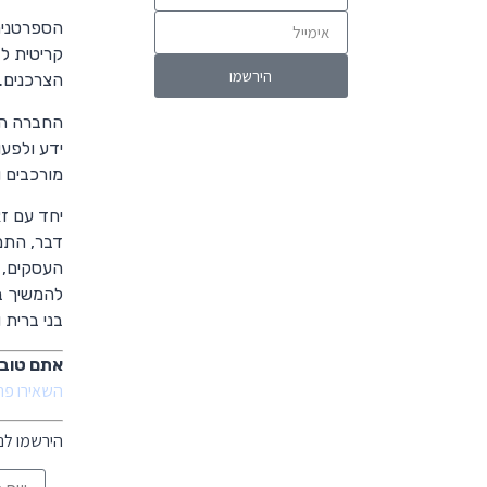
הספרטנים 
קריטית ל
הצרכנים.
החברה הס
ידע ולפע
מורכבים ו
יחד עם זא
דבר, התמ
העסקים, 
להמשיך ב
בני ברית
אתם טובי
השאירו פר
הירשמו לנ