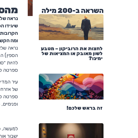
מהסו
השראה ב-200 מילה
נראה שלא
שיגידו ה
הקרובות 
ומה הקשר
נראה שלא
לחצות את הרוביקון – מטבע
לשון מאובק או המציאות של
הספין) ה
ימינו?
להיות ״ס
ספרטה לש
עיר המדי
של אזרחי
ספרטה לא
ופנימיים,
זה בראש שלכם!
למעשה, כ
ישבור או