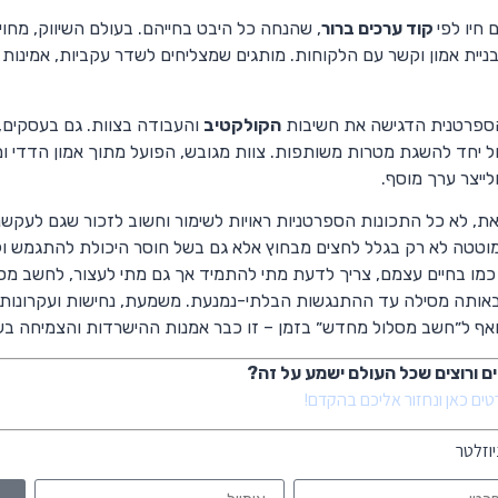
חיו לפי
קוד ערכים ברור
, שהנחה כל היבט בחייהם. בעולם השיווק, מחוי
בניית אמון וקשר עם הלקוחות. מותגים שמצליחים לשדר עקביות, אמינות
פרטנית הדגישה את חשיבות
הקולקטיב
והעבודה בצוות. גם בעסקים,
ול יחד להשגת מטרות משותפות. צוות מגובש, הפועל מתוך אמון הדדי ו
לייצר ערך מוסף.
ת, לא כל התכונות הספרטניות ראויות לשימור וחשוב לזכור שגם לעקשנ
וטטה לא רק בגלל לחצים מבחוץ אלא גם בשל חוסר היכולת להתגמש ו
כמו בחיים עצמם, צריך לדעת מתי להתמיד אך גם מתי לעצור, לחשב מ
אותה מסילה עד ההתנגשות הבלתי-נמנעת. משמעת, נחישות ועקרונות הם 
 ואף ל״חשב מסלול מחדש״ בזמן – זו כבר אמנות ההישרדות והצמיחה בעו
ם ורוצים שכל העולם ישמע על זה?
טים כאן ונחזור אליכם בהקדם!
יוזלטר