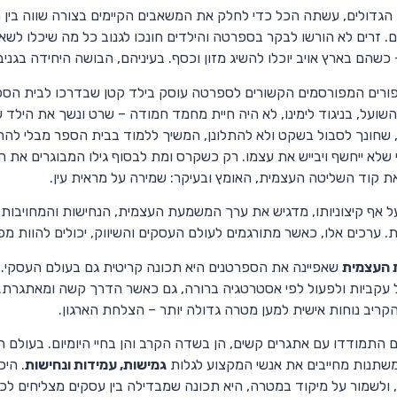
 הגדולים, עשתה הכל כדי לחלק את המשאבים הקיימים בצורה שווה בין ת
ים. זרים לא הורשו לבקר בספרטה והילדים חונכו לגנוב כל מה שיכלו לשאת
שהם בארץ אויב יוכלו להשיג מזון וכסף. בעיניהם, הבושה היחידה בגני
ורים המפורסמים הקשורים לספרטה עוסק בילד קטן שבדרכו לבית הספר
השועל, בניגוד לימינו, לא היה חיית מחמד חמודה – שרט ונשך את הילד
 שחונך לסבול בשקט ולא להתלונן, המשיך ללמוד בבית הספר מבלי להר
 שלא ייחשף ויבייש את עצמו. רק כשקרס ומת לבסוף גילו המבוגרים את
ת קוד השליטה העצמית, האומץ ובעיקר: שמירה על מראית עין.
על אף קיצוניותו, מדגיש את ערך המשמעת העצמית, הנחישות והמחויבות 
. ערכים אלו, כאשר מתורגמים לעולם העסקים והשיווק, יכולים להוות 
העצמית
שאפיינה את הספרטנים היא תכונה קריטית גם בעולם העסקי. 
 עקביות ולפעול לפי אסטרטגיה ברורה, גם כאשר הדרך קשה ומאתגרת. 
קריב נוחות אישית למען מטרה גדולה יותר – הצלחת הארגון.
התמודדו עם אתגרים קשים, הן בשדה הקרב והן בחיי היומיום. בעולם השיו
משתנות מחייבים את אנשי המקצוע לגלות
גמישות, עמידות ונחישות
. הי
, ולשמור על מיקוד במטרה, היא תכונה שמבדילה בין עסקים מצליחים לכו