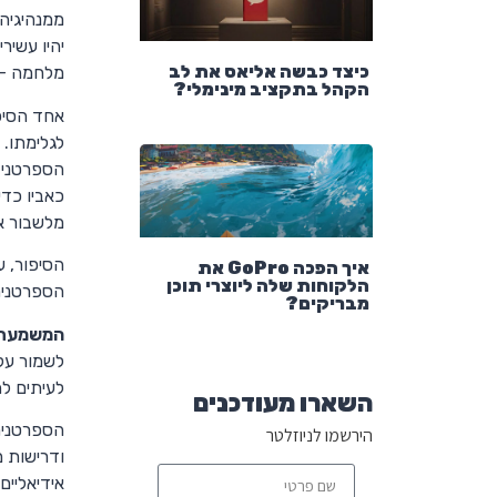
ממנהיגיה
יהיו עשיר
כיצד כבשה אליאס את לב
מלחמה – כ
הקהל בתקציב מינימלי?
אחד הסיפ
לגלימתו. 
הספרטני,
כאביו כדי
מלשבור א
הסיפור, 
איך הפכה GoPro את
הלקוחות שלה ליוצרי תוכן
הספרטנית
מבריקים?
המשמעת 
לשמור על
לעיתים לה
השארו מעודכנים
הספרטנים 
הירשמו לניוזלטר
ודרישות 
אידיאליים