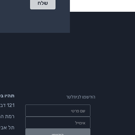
שלח
תהיו ב
הירשמו לניוזלטר
121 דבורה הנביאה
רמת הח
תל אבי