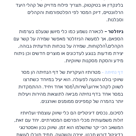
בלינקדין או בטיקטוק, תצריך פילוח מדוייק של קהלי היעד
הרלוונטיים, דיוק המסר לפי הפלטפורמות והקהלים
וסבלנות.
ניוזלטר –
לכאורה נשמע כמו כלי מיושן שנעלם בערמות
הספאם, אך למעשה הניוזלטר מאפשר שמירה על קשר עם
הקהלים\הלקוחות, שמירה על נוכחות תודעתית גבוהה,
יצירת מודעות בנוגע לעדכונים או מוצרים חדשים וכן ניתוח
מידע והסקת מסקנות שיווקיות.
דף נחיתה –
מטרותיו העיקריות של דף הנחיתה הן מסר
שיווקי בולט והנעה לפעולה. הוא יעיל במיוחד כשתרצו
לשווק לקהל אירוע\שירות\מסר אחד ויחיד. ההתמקדות
במסר אחד בדף נחיתה מביאה לתוצאות מהירות ויעילות
יותר בהמרה של קמפיינים ממומנים ואורגנים.
לסיכום, נכסים דיגיטליים הם כלי שיווק עוצמתי ועלויותיו
זולות משמעותית מכלי הפרסום המסורתיים. יחד עם זאת,
המשאב הכי יקר שתשלמו הוא זמן. שיווק נכון ואסטרטגי
בדיגיטל דורש תכנון, יצירה והשקעה. תמיד תוכלו לעשות