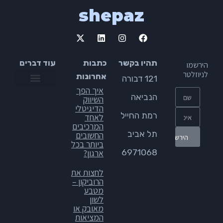
shepaz
תהיו בקשר
כתבות
עוד דברים
הירשמו
לניוזלטר
אחרונות
121 דבורה
איך הפך
תקנון אתר
הצהרת נגישות
מדיניות פרטיות
הנביאה
השיווק
הדיגיטלי
רמת החייל
לאחד
המרכיבים
תל אביב
החשובים
ביותר בכל
6971068
ארגון?
לחצות את
הרוביקון –
מטבע
לשון
מאובק או
המציאות