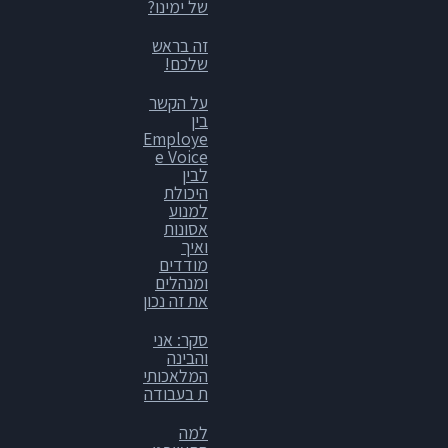
של ימינו?
זה בראש
שלכם!
על הקשר
בין
Employe
e Voice
לבין
היכולת
למנוע
אסונות
ואיך
מודדים
ומנהלים
את זה נכון
סקר: אני
והבינה
המלאכותי
ת בעבודה
למה