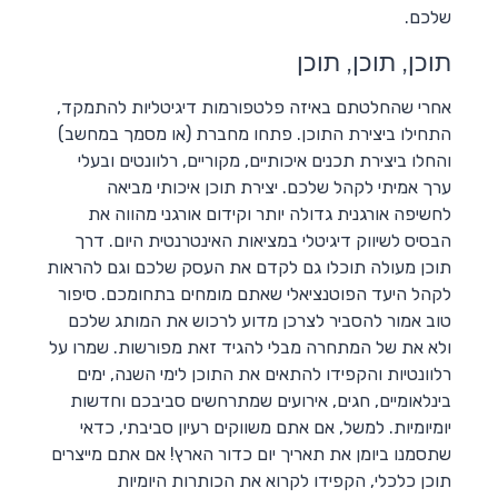
שלכם.
תוכן, תוכן, תוכן
אחרי שהחלטתם באיזה פלטפורמות דיגיטליות להתמקד,
התחילו ביצירת התוכן. פתחו מחברת (או מסמך במחשב)
והחלו ביצירת תכנים איכותיים, מקוריים, רלוונטים ובעלי
ערך אמיתי לקהל שלכם. יצירת תוכן איכותי מביאה
לחשיפה אורגנית גדולה יותר וקידום אורגני מהווה את
הבסיס לשיווק דיגיטלי במציאות האינטרנטית היום. דרך
תוכן מעולה תוכלו גם לקדם את העסק שלכם וגם להראות
לקהל היעד הפוטנציאלי שאתם מומחים בתחומכם. סיפור
טוב אמור להסביר לצרכן מדוע לרכוש את המותג שלכם
ולא את של המתחרה מבלי להגיד זאת מפורשות. שמרו על
רלוונטיות והקפידו להתאים את התוכן לימי השנה, ימים
בינלאומיים, חגים, אירועים שמתרחשים סביבכם וחדשות
יומיומיות. למשל, אם אתם משווקים רעיון סביבתי, כדאי
שתסמנו ביומן את תאריך יום כדור הארץ! אם אתם מייצרים
תוכן כלכלי, הקפידו לקרוא את הכותרות היומיות