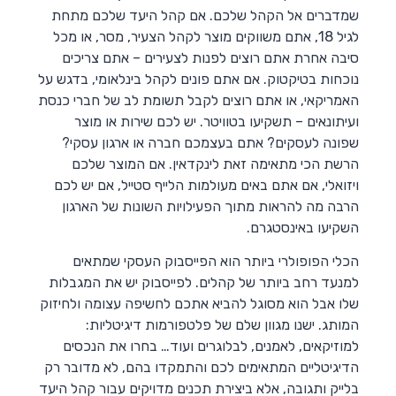
שמדברים אל הקהל שלכם. אם קהל היעד שלכם מתחת
לגיל 18, אתם משווקים מוצר לקהל הצעיר, מסר, או מכל
סיבה אחרת אתם רוצים לפנות לצעירים – אתם צריכים
נוכחות בטיקטוק. אם אתם פונים לקהל בינלאומי, בדגש על
האמריקאי, או אתם רוצים לקבל תשומת לב של חברי כנסת
ועיתונאים – תשקיעו בטוויטר. יש לכם שירות או מוצר
שפונה לעסקים? אתם בעצמכם חברה או ארגון עסקי?
הרשת הכי מתאימה זאת לינקדאין. אם המוצר שלכם
ויזואלי, אם אתם באים מעולמות הלייף סטייל, אם יש לכם
הרבה מה להראות מתוך הפעילויות השונות של הארגון
השקיעו באינסטגרם.
הכלי הפופולרי ביותר הוא הפייסבוק העסקי שמתאים
למנעד רחב ביותר של קהלים. לפייסבוק יש את המגבלות
שלו אבל הוא מסוגל להביא אתכם לחשיפה עצומה ולחיזוק
המותג. ישנו מגוון שלם של פלטפורמות דיגיטליות:
למוזיקאים, לאמנים, לבלוגרים ועוד… בחרו את הנכסים
הדיגיטליים המתאימים לכם והתמקדו בהם, לא מדובר רק
בלייק ותגובה, אלא ביצירת תכנים מדויקים עבור קהל היעד