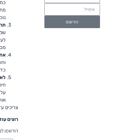
כמה
מתח
נוכ
תהי
שמי
לעו
מסק
אתם
וחו
כדי
לא 
חיפ
אות
צריכים ע
רוצים עו
הירשמו לנ