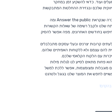
לים ועוד. כדאי להשקיע זמן במחקר
שיווקית שלכם ובגזירת ההחלטות המתבקשות
ניל פאטל, אחד ממומחי ה-SEO העולמיים, רכש לאחרונה חברה שנקראת Answer the public ומה
ח שלנו ולקבל רשימה של שאלות הקשורות
חיפוש בחודשים האחרונים. מפה אפשר להסיק
עתים קרובות יצרנים ובעלי עסקים מתבלבלים
ת להם עצמם ולא ללקוחות האמיתיים שלהם.
יכרות עם הלקוח הקלאסי שלכם.
והוא פחות מתאים לסייע לנו לגלות מילות
הם מוגבלות ומצומצמות, אפשר ללכת למשל
לנסות להבין מי האנשים שעשויים לחפש את המוצר שלנו בגוגל ולטרגט
 בהקדם!