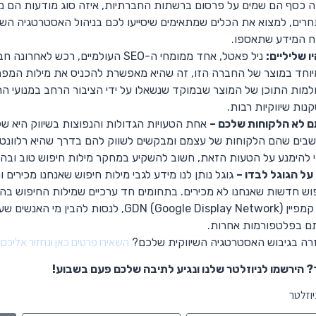
 כסף הם שמים על פרסום ברשתות החברתיות, איזה סוג מודעות הם מע
רים, למצוא את הכלים שמתאימים שיסייעו לכם בניהול האסטרטגיה ה
ח המידע שתאספו.
ו שליליים:
וחד במוצר של החברה הזו, זה שהיא מאפשרת להכניס את מילות המפת
למות התוכן של המוצר שבמוקד שנשאלו על ידי הציבור הרחב במנועי ה
נות שיווקיות רבות.
 לא הלקוחות שלכם –
אחת הטעויות הגדולות והנפוצות בשיווק היא של
שבים שהם הלקוחות של עצמם ומבקשים לשווק להם בדרך שהיא רלוונטי
 להימנע על הטעות הזאת, חשוב להשקיע במחקר מילות חיפוש טוב ובה
על הגוגל לבדו –
גוגל נותן לנו מידע לגבי מילות חיפוש שאנחנו מכירים 
וש חדשות שאנחנו לא מכירים. בתחומים חד ערכיים שמילות החיפוש ב
על קמפיין GDN (Google Display Network), 
ם בפלטפורמות אחרות.
השאירו פרטים כאן ונחזור אליכם
זרה בגיבוש האסטרטגיה השיווקית שלכם?
ד? הירשמו לניוזלטר שלנו ונגיע לתיבה שלכם פעם בשבוע!
יוזלטר