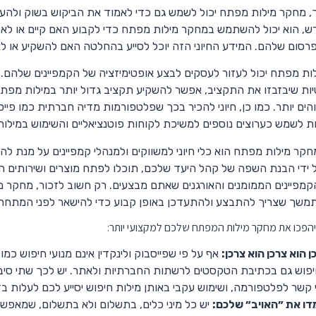
, מחקר מילות מפתח יכול לשמש גם כדי לאמוד את הביקוש בשוק ולהער
ש, הוא יכול להשתמש במחקר מילות מפתח כדי לקבוע האם קיים או לא 
רסום שלהם. המידע החיוני הזה יוכל לסייע בהחלטה האם להשקיע או ל
ות מפתח יכול לעזור לעסקים לבצע אופטימיזציה של הקמפיינים שלהם. 
יות שיבזבזו את התקציב, אפשר להשקיע תקציב גדול יותר במילות מפתח מ
ים יותר. כמו כן, חיוני להכיר בכך שפלטפורמות מדיה חברתית כמו פייסבו
לות לשמש כערוצים נוספים למשיכת לקוחות פוטנציאליים והשימוש במילו
חקר מילות מפתח הוא כלי חיוני למשווקים ולמנהלי קמפיינים על מנת לה
 ידי הבנת השפה של קהל היעד שלכם, תוכלו לפתח מוצרים ושירותים ה
קמפיינים הממומנים והאורגנים שאתם מבצעים. רק חשוב לזכור, מחקר מ
משך שצריך להתבצע ולהתעדכן באופן קבוע כדי להישאר לפני המתחרי
ן הוא צרכן הוא צרכן:
אף על פי שפייסבוק ולינקדין אינם מנועי חיפוש כ
פוש גם בכתיבת הטקסטים לרשתות החברתיות ולאתר. יש לכך שתי סיבו
 קשר לפלטפורמה, ושימוש עקבי באותן מילות חיפוש יסייע לכם לעלות בד
דו את ״האויב״ שלכם:
יש כל מיני כלים, בתשלום ולא בתשלום, שמאפשר