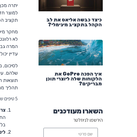
יתרה מכך
למוצר חד
כיצד כבשה אליאס את לב
תקציב הפ
הקהל בתקציב מינימלי?
מחקר מיל
לא רלוונט
המרה גבוה
עדיין יכו
לסיכום, מ
שלהם. על
איך הפכה GoPro את
הלקוחות שלה ליוצרי תוכן
תוצאות ה
מבריקים?
תהליך מת
5 טיפים שיהפכו את מחקר מילות המפתח שלכם למקצועי יותר:
השארו מעודכנים
צרכ
החי
הירשמו לניוזלטר
בלי
לימ