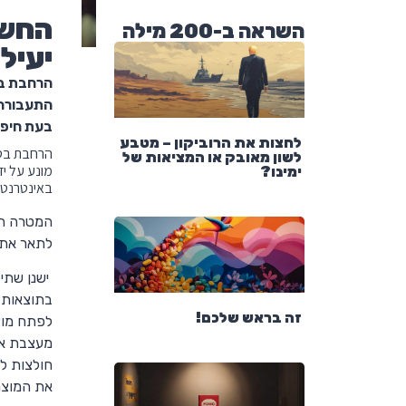
החשי
השראה ב-200 מילה
יעיל
הרחבת בס
התעבורה 
בעת חיפו
לחצות את הרוביקון – מטבע
הרחבת בסי
לשון מאובק או המציאות של
מונע על יד
ימינו?
באינטרנט.
המטרה הי
לתאר את
ישנן שתי
זה בראש שלכם!
לפתח מוצר
מעצבת או
חולצות ל
את המוצר