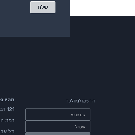
שלח
תהיו ב
הירשמו לניוזלטר
121 דבורה הנביאה
רמת הח
תל אבי